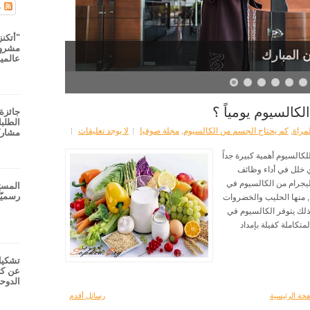
ج
"أتكنز
مشروع
 المبارك
عالميا
كالسيوم يومياً ؟
جائزة 
مراة
,
كم يحتاج الجسم من الكالسيوم
,
مجلة صوفيا
لا يوجد تعليقات
مشارك
كالسيوم أهمية كبيرة جداً
ي خلل في أداء وظائف
 والأعصاب يجب تناول من 1000 إلى 1500 مليجرام من الكالسيوم في
المست
رسميّا
ة, منها الحليب والخضروات
لك يتوفر الكالسيوم في
متكاملة كفيلة بإمداد
تشكيل
عن كث
الدوح
حة الرئيسية
رسائل أقدم