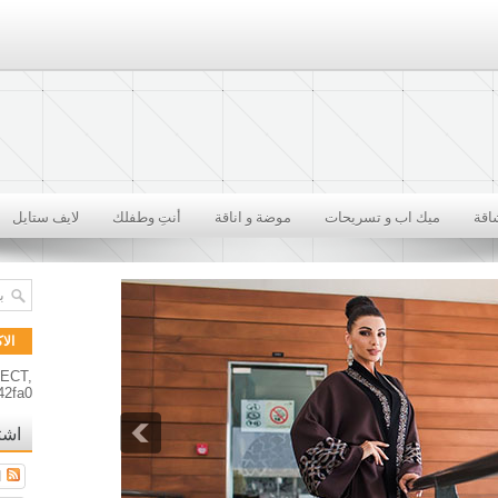
اقة
ميك اب و تسريحات
موضة و اناقة
أنتِ وطفلك
لايف ستايل
الا
RECT,
42fa0
اشت
ا