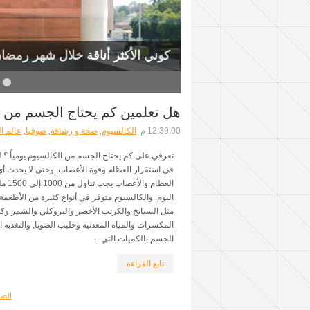
كوني الأكثر أناقة خلال شهر رمضان
7
6
5
هل تعلمين كم يحتاج الجسم من ال
12:39:00 م
الكالسيوم
,
صحة و رشاقة
,
صوفيا
,
عالم ال
تعرفي على كم يحتاج الجسم من الكالسيوم يومياً ؟ لل
في استقرار العظام وقوة الأعصاب, وحتى لا يحدث أ
العظام
اليوم. والكالسيوم متوفر في أنواع كثيرة من الأطعم
مثل السبانخ والكرنب الأخضر والبروكلي والشمر وكذ
المكسرات والمياه المعدنية وحليب الصويا, والتغذية ال
الجسم بالكميات التي...
تابع القراءة
الصف