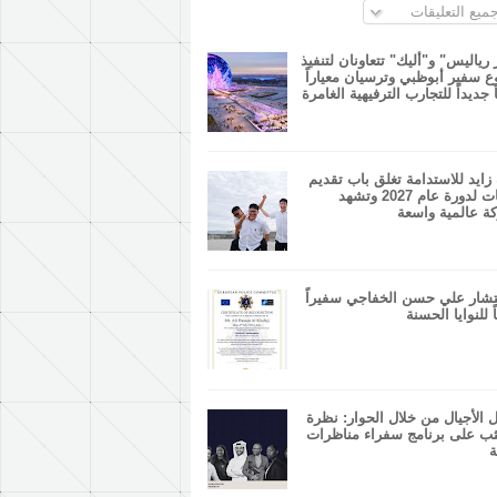
ميع التعليقات
 رياليس" و"أليك" تتعاونان لتنفيذ
 سفير أبوظبي وترسيان معياراً
ً جديداً للتجارب الترفيهية الغامرة
زايد للاستدامة تغلق باب تقديم
الطلبات لدورة عام 2027 وتشهد
ة عالمية واسعة
شار علي حسن الخفاجي سفيراً
ً للنوايا الحسنة
 الأجيال من خلال الحوار: نظرة
ب على برنامج سفراء مناظرات
ة