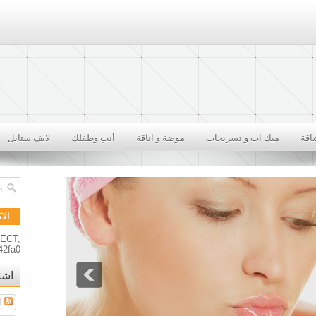
اقة
ميك اب و تسريحات
موضة و اناقة
أنتِ وطفلك
لايف ستايل
الا
RECT,
42fa0
اشت
ا