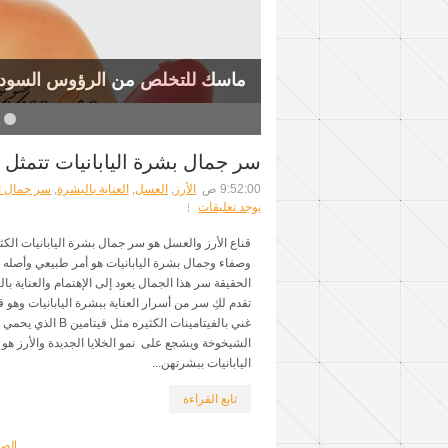
ماسك للتخلص من الرؤوس السودا
7
6
5
سر جمال بشرة اليابانيات تتمثل 
9:52:00 ص
الأرز
,
العسل
,
العناية بالبشرة
,
سر جمال ال
يوجد تعليقات
قناع الأرز والعسل هو سر جمال بشرة اليابانيات الكثي
وصفاء وجمال بشرة اليابانيات هو أمر طبيعي وأصله 
الحقيقة سر هذا الجمال يعود إلى الإهتمام والعناية با
تقدم لكِ سر من أسرار العناية ببشرة اليابانيات وهو ق
غني بالفيتامينات الكثيره م
الشيخوخة ويشجع على نمو الخلايا الجديدة والأرز ه
اليابانيات ببشرتهن...
تابع القراءة
الصف