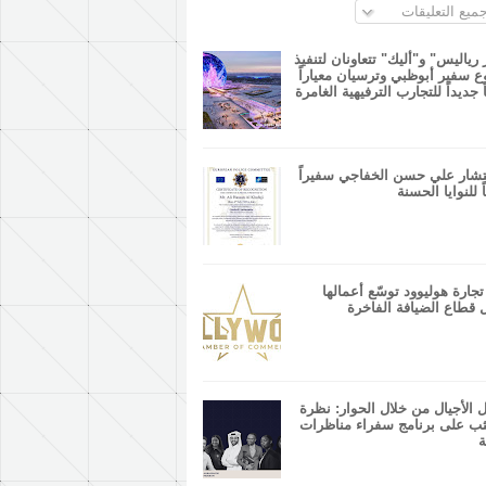
ميع التعليقات
 رياليس" و"أليك" تتعاونان لتنفيذ
 سفير أبوظبي وترسيان معياراً
ً جديداً للتجارب الترفيهية الغامرة
شار علي حسن الخفاجي سفيراً
ً للنوايا الحسنة
جارة هوليوود توسّع أعمالها
 قطاع الضيافة الفاخرة
 الأجيال من خلال الحوار: نظرة
ب على برنامج سفراء مناظرات
ة