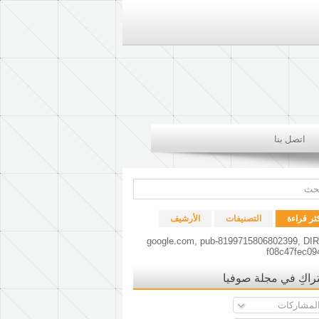
اتصل بنا
كثر قراءة
التصنيفات
الأرشيف
google.com, pub-8199715806802399, DI
f08c47fec09
راكِ في مجلة صوفيا
لمشاركات