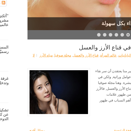
ج
"أتكنز
مشروع
ء بكل سهولة
عالميا
في قناع الأرز والعسل
المست
رسميّا
يابانيات
,
عالم المرأة
,
قناع الأرز والعسل
,
مجلة صوفيا
,
مياه الأرز
لا
ر منا يعتقدن أن سر نقاء
عوامل وراثية, ولكن في
غرفة ت
لبشرة. وهنا مجلة صوفيا
وتدخل
ناع الأرز والعسل, فالأرز
ثل فيتامين B الذي يحمي من ظهور علامات
و أهم السباب في ظهور
تشكيل
عن كث
الدوح
حة الرئيسية
رسائل أقدم