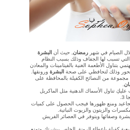
ل الصيام في شهر
رمضان
, حيث أن
البشرة
التي تسبب لها الجفاف وذلك بسبب النظام
مي بتناول الأطعمة الغنية بالفيتامينات والمعادن
والسحور وذلك لتحافظي على صحة
البشرة
ورونقها.
 مجموعة من النصائح الكفيلة بالمحافظة على
ن
.
ليكِ تناول الأسماك الدهنية مثل الماكريل
3.
جاعيد ومنع ظهورها فيجب الحصول على كميات
ارة البشرة وصفائها ويتوفر في العصائر الفريش
يعية كفيلة بإعطاء الرونق الخاص ببشرتك وتمنع