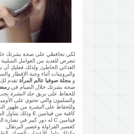
لكي تحافظي على صحة بشرتك خلا
تتعرض للعديد من العوامل السلبية 
الغذائي الخاطئ, ولذلك فعليكِ أن تهت
والبروتينات أثناء وجبة الإفطار 
و
مجلة صوفيا عالم المرأة
تقدم لكِ
صحة بشرتك خلال الصيام في
رمضا
للحفاظ على بريق جلد
البشرة
يجب ع
والسلمون والتي تحتوي على الأوميجا 
وللحفاظ على
البشرة
من ظهور الت
كافية من فيتامين E وذلك بتناول المكسرات والزيتون والزيوت النباتية.
فيتامين C له دور كبير في نض
كعصير الفراولة وعصير البرتقال.
وكذلك تناول الأعشاب العصائر الطب