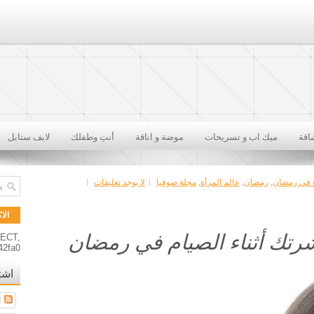
اقة
ميك اب و تسريحات
موضة و اناقة
أنتِ وطفلك
لايف ستايل
ة في رمضان
,
رمضان
,
عالم المرأة
,
مجلة صوفيا
لا يوجد تعليقات
الا
تك أثناء الصيام في رمضان
RECT,
42fa0
اشت
ا