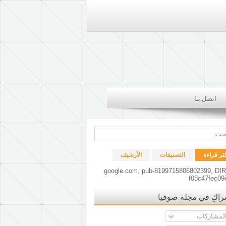
اتصل بنا
كثر قراءة
التصنيفات
الأرشيف
google.com, pub-8199715806802399, DI
f08c47fec09
راكِ في مجلة صوفيا
لمشاركات