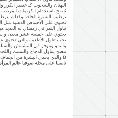
البهتان والشحوب كـ عصير الكرز وال
ترطيب البشرة الجافة وكذلك لترطيب
تحتوي على الأحماض الدهنية مثل الل
تناول التمر في
رمضان
له العديد من
يحتوي على خمسة عشر معدن و ستة
والنمو ويتوفر في المشمش والسبان
ننصح بتناول الدجاج والسمك واللح
B والذي يحمي البشرة من الجفاف والشيخوخة المبكرة.
تابعينا على
مجلة صوفيا عالم المرأة