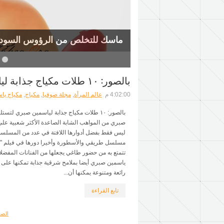
ماسك للتخلص من الرؤوس السودا
7
6
5
بالصور: ١٠ طلات مكياج جذابة لياسمين صبري لتستلهمي منها مكياجك
4:02:00 م
عالم المرأة
,
مجلة صوفيا
,
مكياج
,
مكياج يا
بالصور: ١٠ طلات مكياج جذابة لياسمين صبري ل
صبري من المواهب الشابة الصاعدة الأكثر شعبية على ا
ليس فقط بفضل أدوارها اللافتة في عدد من المسلسل
مسلسل طريقي والأسطورة وأخيرا دورها في فيلم "جح
تتمتع به من حضور طاغي يجعلها من الفنانات المفضلات
ياسمين صبري أيضا بملامح شرقية جذابة تمكنها على 
رائعة ومتنوعة يمكنها أن...
تابع القراءة
الصف