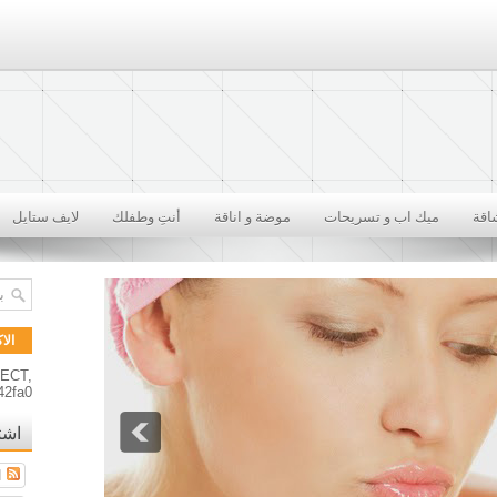
اقة
ميك اب و تسريحات
موضة و اناقة
أنتِ وطفلك
لايف ستايل
الا
RECT,
42fa0
اشت
ا