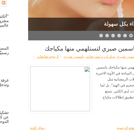
ج
"أتكنز
مشروع
ء بكل سهولة
عالميا
المست
رسميّا
سمين صبري
,
ميك اب و تسريحات
,
ياسمين صبري
لا يوجد تعليقات
تستلهمي منها مكياجك ياسمين
لساحة في الآونة الاخيرة.
ات الرمضانية مثل
غرفة ت
وتدخل
يم في الهند"، بل لما
 لدي الكثير. تتمتع
تطبيق إطلالات مكياج
تشكيل
عن كث
الدوح
حة الرئيسية
رسائل أقدم