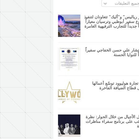
ميع التعليقات
 رياليس" و"أليك" تتعاونان لتنفيذ
 سفير أبوظبي وترسيان معياراً
ً جديداً للتجارب الترفيهية الغامرة
شار علي حسن الخفاجي سفيراً
ً للنوايا الحسنة
جارة هوليوود توسّع أعمالها
 قطاع الضيافة الفاخرة
 الأجيال من خلال الحوار: نظرة
ب على برنامج سفراء مناظرات
ة