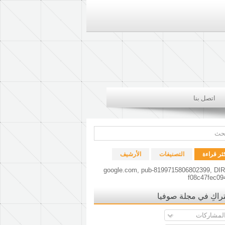
اتصل بنا
كثر قراءة
التصنيفات
الأرشيف
google.com, pub-8199715806802399, DI
f08c47fec09
راكِ في مجلة صوفيا
لمشاركات