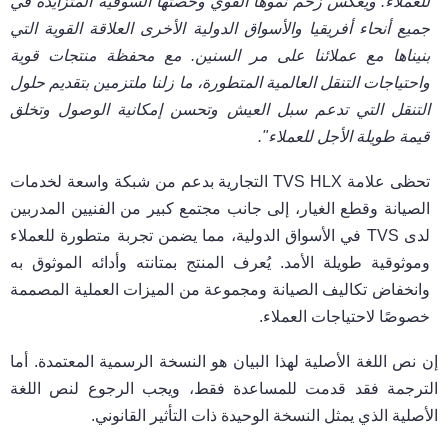
للعملاء. ويعكس زخم نموها القوي وحصتها السوقية المتزايدة في
جميع أنحاء أفريقيا والأسواق الدولية الأخرى العلاقة القوية التي
بنيناها مع عملائنا على مر السنين. مع محفظة منتجات قوية
واحتياجات التنقل العالمية المتطورة، ما زلنا ملتزمين بتقديم حلول
التنقل التي تدعم سبل العيش وتحسن إمكانية الوصول وتخلق
قيمة طويلة الأجل للعملاء".
تحظى علامة
TVS HLX
التجارية بدعم من شبكة واسعة لخدمات
الصيانة وقطع الغيار، إلى جانب مجتمع كبير من الفنيين المدربين
لدى
TVS
في الأسواق الدولية، مما يضمن تجربة متطورة للعملاء
وموثوقية طويلة الأمد. يُعرف المنتج بمتانته وأدائه الموثوق به
وانخفاض تكاليف الصيانة ومجموعة من الميزات العملية المصممة
خصوصًا لاحتياجات العملاء.
إن نص اللغة الأصلية لهذا البيان هو النسخة الرسمية المعتمدة
.
أما
الترجمة فقد قدمت للمساعدة فقط، ويجب الرجوع لنص اللغة
الأصلية الذي يمثل النسخة الوحيدة ذات التأثير القانوني
.