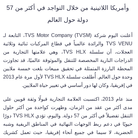
وأمريكا اللاتينية من خلال التواجد في أكثر من 57
دولة حول العالم
أعلنت اليوم شركة
TVS Motor Company (TVSM)
، التابعة لـ
TVS VENU
والرائدة عالمياً في قطاع المركبات ثنائية وثلاثية
العجلات، أن سلسلة
TVS HLX
، وهي علامتها التجارية من
الدراجات النارية المخصصة للتنقل والموثوقة عالميًا، قد تجاوزت
المحطة البارزة المتمثلة في تحقيق مبيعات بلغت خمسة ملايين
وحدة حول العالم. أُطلقت سلسلة
TVS HLX
لأول مرة عام 2013
في إفريقيا، وكان لها دور أساسي في تغيير حياة الملايين.
منذ عام 2013، اكتسبت العلامة التجارية قبولًا وثقة قويين على
مدى أكثر من عقد من الزمان، وظهرت كواحدة من أكثر حلول
التنقل تفضيلاً في أكثر من 57 دولة. واليوم، تؤدي
TVS HLX
دورًا
حيويًا في دعم ربط الوجهات النهائية في المناطق الريفية وشبه
الحضرية، لا سيما في جميع أنحاء إفريقيا، حيث تعمل كشريك