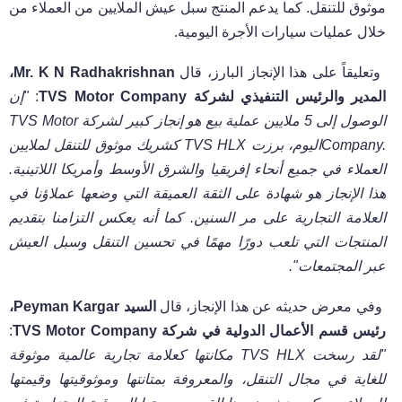
موثوق للتنقل. كما يدعم المنتج سبل عيش الملايين من العملاء من
خلال عمليات سيارات الأجرة اليومية.
وتعليقاً على هذا الإنجاز البارز، قال
Mr. K N Radhakrishnan
،
المدير والرئيس التنفيذي لشركة
TVS Motor Company
:
"إن
الوصول إلى 5 ملايين عملية بيع هو إنجاز كبير لشركة
TVS Motor
Company.
اليوم، برزت
TVS HLX
كشريك موثوق للتنقل لملايين
العملاء في جميع أنحاء إفريقيا والشرق الأوسط وأمريكا اللاتينية.
هذا الإنجاز هو شهادة على الثقة العميقة التي وضعها عملاؤنا في
العلامة التجارية على مر السنين. كما أنه يعكس التزامنا بتقديم
المنتجات التي تلعب دورًا مهمًا في تحسين التنقل وسبل العيش
عبر المجتمعات".
وفي معرض حديثه عن هذا الإنجاز، قال
السيد
Peyman Kargar
،
رئيس قسم الأعمال الدولية في شركة
TVS Motor Company
:
"لقد رسخت
TVS HLX
مكانتها كعلامة تجارية عالمية موثوقة
للغاية في مجال التنقل، والمعروفة بمتانتها وموثوقيتها وقيمتها