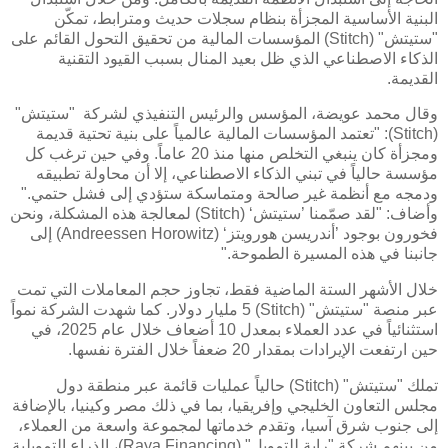
البنية الأساسية المجزأة بنظام سجلات حديث ومترابط، تمكّن
"ستيتش" (Stitch) المؤسسات المالية من تحقيق التحول القائم على
الذكاء الاصطناعي الذي ظل بعيد المنال بسبب القيود التقنية
القديمة.
وقال محمد عويضة، المؤسس والرئيس التنفيذي لشركة "ستيتش"
(Stitch): "تعتمد المؤسسات المالية عالمياً على بنية تحتية قديمة
ومجزأة كان ينبغي التخلص منها منذ 20 عاماً. وفي حين ترغب كل
مؤسسة حالياً في تبني الذكاء الاصطناعي، إلا أن محاولة تطبيقه
ودمجه مع أنظمة غير صالحة ومتماسكة ستؤدي إلى فشل حتمي."
وأضاف: "لقد صمّمنا ’ستيتش‘ (Stitch) لمعالجة هذه المشكلة، ونحن
فخورون بوجود ’أندريسن هورويتز‘ (Andreessen Horowitz) إلى
جانبنا في هذه المسيرة الطموحة."
خلال الأشهر الستة الماضية فقط، تجاوز حجم المعاملات التي تمت
عبر منصة "ستيتش" (Stitch) 5 مليار دولار. كما شهدت الشركة نمواً
استثنائياً في عدد العملاء بمعدل 10 أضعاف خلال عام 2025، في
حين ارتفعت الإيرادات بمقدار 20 ضعفاً خلال الفترة نفسها.
تملك "ستيتش" (Stitch) حالياً عمليات قائمة عبر منطقة دول
مجلس التعاون الخليجي وإفريقيا، بما في ذلك مصر وكينيا، بالإضافة
إلى جنوب شرق آسيا، وتقدم خدماتها لمجموعة واسعة من العملاء،
من بينهم شركة "راية للتمويل" (Raya Financing)، الذراع التمويلية