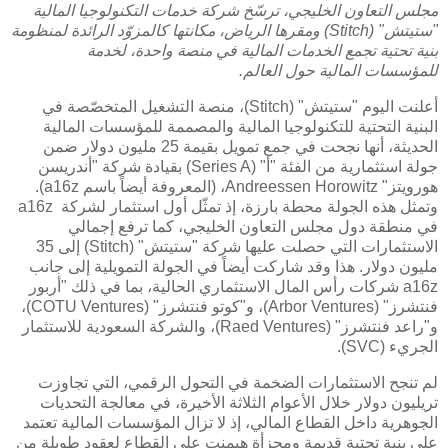
مجلس التعاون الخليجي، ترسّخ شركة خدمات التكنولوجيا المالية
"ستيتش" (
Stitch
) ومقرها الرياض، مكانتها كالمزوّد الرائدة لمنظومة
بنية تحتية تجمع الخدمات المالية في منصة واحدة، لخدمة
للمؤسسات المالية حول العالم.
أعلنت اليوم "ستيتش" (Stitch)، منصة التشغيل المتخصّصة في
البنية التحتية للتكنولوجيا المالية والمصممة للمؤسسات المالية
الحديثة، أنها نجحت في جمع تمويل بقيمة 25 مليون دولار ضمن
جولة استثمارية من الفئة "أ" (Series A) بقيادة شركة "أندريسن
هورويتز" Andreessen Horowitz، (المعروفة أيضاً باسم a16z).
وتمثل هذه الجولة محطة بارزة، إذ تمثّل أول استثمار لشركة a16z
في منطقة دول مجلس التعاون الخليجي، كما ترفع إجمالي
الاستثمارات التي حصلت عليها شركة "ستيتش" (Stitch) إلى 35
مليون دولار. هذا وقد شاركت أيضاً في الجولة التمويلية إلى جانب
a16z شركات رأس المال الاستثماري الحالية، بما في ذلك "أربور
فنتشرز" (Arbor Ventures)، و"كوتو فنتشرز" (COTU Ventures)،
و"راعد فنتشرز" (Raed Ventures)، والشركة السعودية للاستثمار
الجريء (SVC).
لم تنجح الاستثمارات الضخمة في التحول الرقمي، التي تجاوزت
تريليون دولار خلال الأعوام الثلاثة الأخيرة، في معالجة التحديات
الجوهرية داخل القطاع المالي، إذ لا تزال المؤسسات المالية تعتمد
على بنية تحتية قديمة ومجزأة هيمنت على القطاع لعقود طويلة من