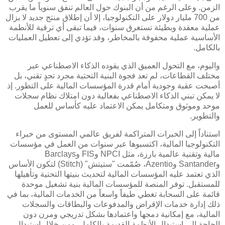
الزمن. وعلى الرغم من أن البنوك حول العالم تنفق سنوياً ما يقرب
من 700 مليار دولار على التكنولوجيا، إلا أن إطلاق منتج جديد لا يزال
عملية معقدة وبطيئة تستغرق سنوات، فيما تبقى أي ترقية للأنطمة
الأساسية عملية محفوفة بالمخاطر، وقد تؤدي إلى تعطيل العمليات
بالكامل.
واليوم، مع التحول العميق الذي يقوده الذكاء الاصطناعي عبر
مختلف القطاعات، لم تعد فجوة البنية التحتية مجرد تحدٍ تقني، بل
أصبحت عقبة وجودية أمام قدرة المؤسسات المالية على التطور. إذ
لا يمكن تبني الذكاء الاصطناعي بفعالية دون امتلاك نظام سجلات
موحد وموثوق ومتكامل يمكن الاعتماد عليه كأساس للعمل
والتطوير.
استناداً إلى الخبرات المتراكمة لفريق عالمي المستوى من خبراء
التكنولوجيا المالية، اكتسبوها عبر سنوات من العمل في مؤسسات
مالية وتقنية عالمية بارزة، مثل NPCI وFIS وBarclays
وSantander وAzentio، صُمّمت "ستيتش" (Stitch) لتكون الأساس
الذي تعتمد عليه المؤسسات المالية لتحديث بنيتها التحتية وتأهيلها
للمستقبل. توفر المنصة للمؤسسات المالية بنية تشغيل موحدة
قائمة على السحابة تغطي طيفاً واسعاً من الخدمات المالية، بما في
ذلك إدارة خدمات الإقراض والمدفوعات والبطاقات والسجلات
المالية، مع إمكانية دمجها واعتمادها بشكل تدريجي ومرن دون
الحاجة إلى استبدال الأنظمة القديمة بالكامل. ومن خلال استبدال