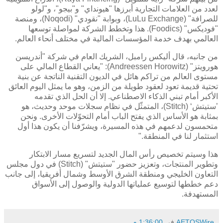
لعدد من العلامات التجارية أبرزها "هيونداي" و"بيجو"، و"لولو
للصرافة" (LuLu Exchange)، وبوابة "نقودي" (Noqodi)، ومنصة
"فوديكس" (Foodics). هذا وتخطط الشركة لمواصلة توسعها
العالمي بهدف خدمة المؤسسات المالية في مختلف أنحاء العالم.
من جانبه، قال أليكس رامبل، الشريك العام في شركة "أندريسن
هورويتز" (Andreessen Horowitz): "يعاني القطاع المالي على
مستوى العالم من تراكم هائل في الديون التقنية الناتجة عن بنية
تحتية قديمة تعود لعقود طويلة من الزمن، وهو ما يمثل اليوم العائق
الأكبر أمام تبني الذكاء الاصطناعي. إلا أن الحل الذي تقدمه
’ستيتش‘ (Stitch)، المتمثّل في نظام سجلات موحد وحديث، هو
بمثابة هو الأساس الذي يفتح الباب أمام التحوّلات الأخرى. ونحن
متحمسون لدعمهم في هذه المسيرة، ويشرّفنا أن يكون هذا أول
استثمار لنا في المنطقة."
هذا وسيتم تخصيص رأس المال الجديد لتسريع مسار الابتكار
وتطوير المنتجات، وتعزيز حضور "ستيتش" (Stitch) في دول مجلس
التعاون الخليجي ومنطقة الشرق الأوسط وشمال أفريقيا، إلى جانب
دعم خططها لتوسيع عملياتها الدولية والوصول إلى الأسواق
المستهدفة.
AETOSWire
في
1:36:00 م