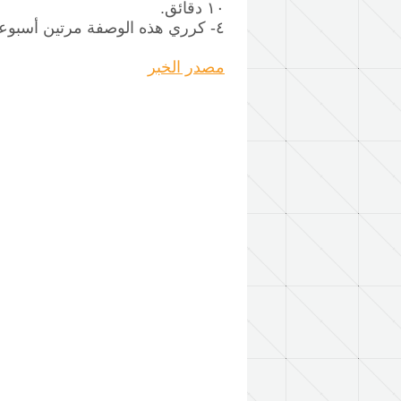
١٠ دقائق.
٤- كرري هذه الوصفة مرتين أسبوعيا حتى تتخلصين من الهالات السوداء تماما.
مصدر الخبر