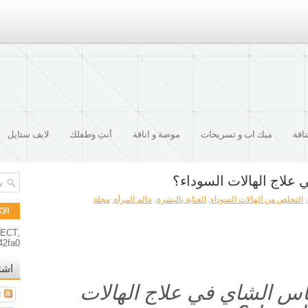
اقة
ميك اب و تسريحات
موضة و اناقة
أنتِ وطفلك
لايف ستايل
علاج الهالات السوداء؟
,
التخلص من الهالات السوداء
,
العناية بالبشرة
,
عالم المرأة
,
مجلة
الا
RECT,
42fa0
اشت
س الشاي في علاج الهالات
ا