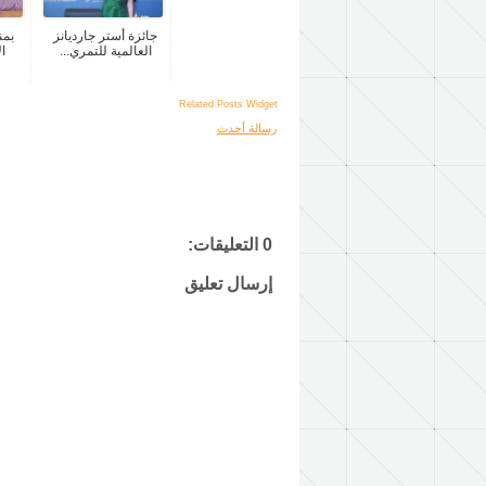
جائزة أستر جارديانز
بمن
العالمية للتمري...
ال
Related Posts Widget
رسالة أحدث
0 التعليقات:
إرسال تعليق