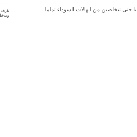
غرفة ت
وتدخل