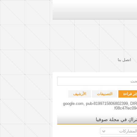
اتصل بنا
كثر قراءة
التصنيفات
الأرشيف
google.com, pub-8199715806802399, DI
f08c47fec09
راكِ في مجلة صوفيا
لمشاركات