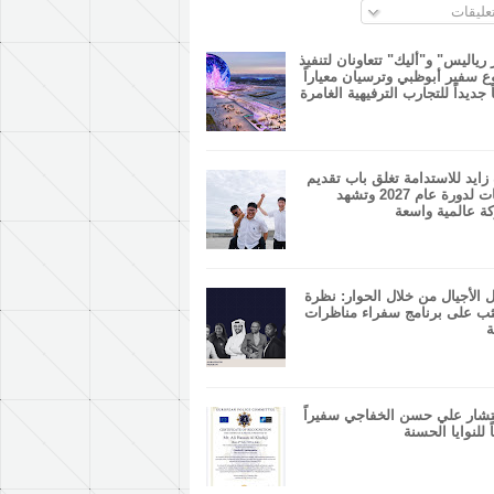
عليقات
 رياليس" و"أليك" تتعاونان لتنفيذ
 سفير أبوظبي وترسيان معياراً
ً جديداً للتجارب الترفيهية الغامرة
زايد للاستدامة تغلق باب تقديم
الطلبات لدورة عام 2027 وتشهد
ة عالمية واسعة
 الأجيال من خلال الحوار: نظرة
ب على برنامج سفراء مناظرات
ة
شار علي حسن الخفاجي سفيراً
ً للنوايا الحسنة