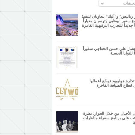
عليقات
 رياليس" و"أليك" تتعاونان لتنفيذ
 سفير أبوظبي وترسيان معياراً
ً جديداً للتجارب الترفيهية الغامرة
شار علي حسن الخفاجي سفيراً
ً للنوايا الحسنة
جارة هوليوود توسّع أعمالها
 قطاع الضيافة الفاخرة
 الأجيال من خلال الحوار: نظرة
ب على برنامج سفراء مناظرات
ة