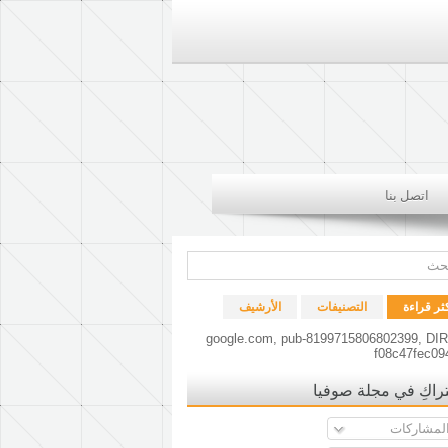
اتصل بنا
كثر قراءة
التصنيفات
الأرشيف
google.com, pub-8199715806802399, DI
f08c47fec09
راكِ في مجلة صوفيا
لمشاركات