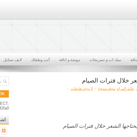
اقة
ميك اب و تسريحات
موضة و اناقة
أنتِ وطفلك
لايف ستايل
شعر خلال فترات الصيام
,
عالم المراة
,
مجلة صوفيا
لا يوجد تعليقات
الا
RECT,
42fa0
اشت
 يحتاجها الشعر خلال فترات الصيام
ا