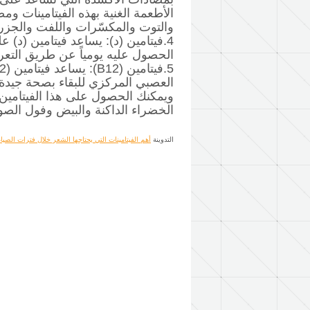
الأطعمة الغنية بهذه الفيتامينات وم
والتوت والمكسّرات واللفت والجز
4.فيتامين (د):
يساعد فيتامين (د) ع
الحصول عليه يومياً عن طريق الت
5.فيتامين (B12)
العصبي المركزي للبقاء بصحة جيدة،
ويمكنك الحصول على هذا الفيتامين
الخضراء الداكنة والبيض وفول الصويا
التدوينة
أهم الفيتامينات التي يحتاجها الشعر خلال فترات الصيا