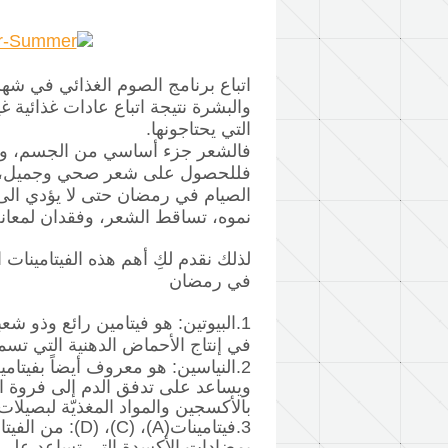
اتباع برنامج الصوم الغذائي في ش
والبشرة نتيجة اتباع عادات غذائية غ
التي يحتاجونها.
فالشعر جزء أساسي من الجسم، وبال
فللحصول على شعر صحي وجميل، لابد
الصيام في رمضان حتى لا يؤدي ال
نموه، تساقط الشعر، وفقدان لمعانه
لذلك نقدم لكِ أهم هذه الفيتامينات ا
في رمضان
1.البيوتين:
هو فيتامين رائع وذو شعبي
في إنتاج الأحماض الدهنية التي تس
2.النياسين:
ويساعد على تدفق الدم إلى فروة ال
بالأكسجين والمواد المغذيّة لبصيلات
3.فيتامينات(A)، (C)، (D):
من الفيتام
بمضادات الأكسدة التي تساعد على 