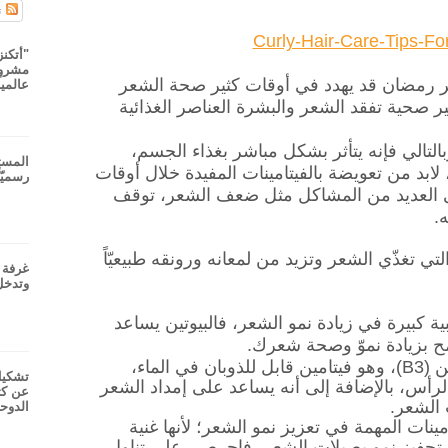
ت
"أتكنز
مشروع
هر رمضان قد يهدد في أوقات كثير صحة الشعر
عالميا
ير صحية تفقد الشعر والبشرة العناصر الغذائية
تالي فإنه يتأثر بشكل مباشر بغذاء الجسم،
المست
 من تعويضة بالفيتامينات المفيدة خلال أوقات
رسميّا
ى العديد من المشاكل مثل ضعف الشعر، توقف
.
لتي تغذّي الشعر وتزيد من لمعانه ورونقه طبيعيّاً
غرفة ت
وتدخل
ة كبيرة في زيادة نمو الشعر، فالبيوتين يساعد
مح بزيادة نموّ وصحة شعرك.
هو معروف أيضاً بفيتامين (B3)، وهو فيتامين قابل للذوبان في الماء،
تشكيل
رأس، بالإضافة إلى أنه يساعد على إمداد الشعر
عن كث
 الشعر.
الدوح
ينات المهمة في تعزيز نمو الشعر؛ لأنها غنية
تحفيز نمو بصيلات الشعر، فاحرصي على تناول