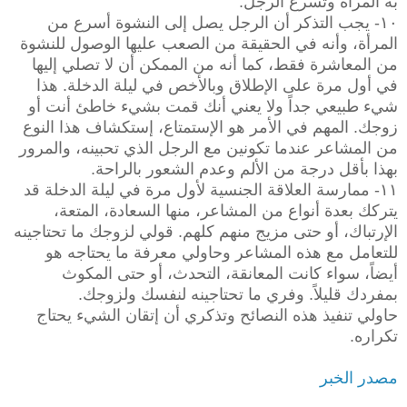
به المرأة وتسرع الرجل.
١٠- يجب التذكر أن الرجل يصل إلى النشوة أسرع من
المرأة، وأنه في الحقيقة من الصعب عليها الوصول للنشوة
من المعاشرة فقط، كما أنه من الممكن أن لا تصلي إليها
في أول مرة على الإطلاق وبالأخص في ليلة الدخلة. هذا
شيء طبيعي جداً ولا يعني أنك قمت بشيء خاطئ أنت أو
زوجك. المهم في الأمر هو الإستمتاع، إستكشاف هذا النوع
من المشاعر عندما تكونين مع الرجل الذي تحبينه، والمرور
بهذا بأقل درجة من الألم وعدم الشعور بالراحة.
١١- ممارسة العلاقة الجنسية لأول مرة في ليلة الدخلة قد
يتركك بعدة أنواع من المشاعر، منها السعادة، المتعة،
الإرتباك، أو حتى مزيج منهم كلهم. قولي لزوجك ما تحتاجينه
للتعامل مع هذه المشاعر وحاولي معرفة ما يحتاجه هو
أيضاً، سواء كانت المعانقة، التحدث، أو حتى المكوث
بمفردك قليلاً. وفري ما تحتاجينه لنفسك ولزوجك.
حاولي تنفيذ هذه النصائح وتذكري أن إتقان الشيء يحتاج
تكراره.
مصدر الخبر