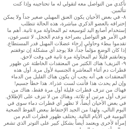
تأكدي من التواصل معه لتقولي له ما تحتاجينه وإذا كنت
تتألمين.
٨- في بعض الأحيان يكون العنق المهبلي صغير جداً ولا يمكن
إختراقه بالعضو الذكري مباشرة، هذه الحالة تتطلب
إستخدام أصابع اليد لتوسيعه ثم المحاولة مرة ثانية. أهم ما
في الأمر هو التواصل بصراحة وعدم الخجل. لا تتسرعون،
تقدموا ببطء وحاولي إرخاء عضلات المهبل قدر المستطاع.
إذا كان الوضع مؤلماً جداً، فلا يوجد أي مشكلة إن توقفتم
وتعانقتم قليلاً ثم المحاولة مرة ثانية في وقت لاحق.
٩- النزيف! هناك الكثير من المعتقدات الخاطئة عن ظهور
قطرات دم أثناء المعاشرة الجنسية لأول مرة. أول هذه
المعتقدات هي أنه يجب أن يكون هناك القليل من الدماء
وإن لم يحدث هذا فأننت لست عذراء. هذا خطأ جسيم!
فهناك من تنزف قطرات قليلة أول مرة فقط، هناك من
تنزف أول مرتين أو ثلاثة، وهناك من لا تنزف على الإطلاق.
في بعض الأحيان أيضاً، لا تظهر أي قطرات دماء سوى في
اليوم التالي، ولهذا من الجيد الإحتفاظ ببعض الفوط الصحية
اليومية في الأيام التالية. يختلف ظهور قطرات الدم من
إمرأة لأخرى ويعتمد أيضاً بشكل كبير على التوتر الذي تشعر