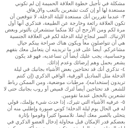
مشكلة في تأجيل خطوة العلاقة الحميمة إن لم تكوني
مستعدة لها أو إن كنت تشعرين بالتعب والإرهاق.
٣- عندما تقررين أنك مستعدة لليلة الدخلة، لا تتوقعين أن
تكون العلاقة رائعة وخارجة عن الطبيعة، فتذكري أنها أول
مرة لكم ومن الأرجح أن كلا منكما ستشعران بالتوتر وبعض
الإرتباك. السر لنجاح ليلة الدخلة لكم في العلاقة الجنسية
هي أن تتواصلون معاً ويكون هناك صراحة بينكم حيال
مشاعركم. أيضاً على قدر ما تريدينه أن يتعامل معك بتفهم
وحساسية، يجب عليك أيضاً أن تساعديه، فهو قد يكون
يشعر بحمل وهم إرضائك وعدم إذائك.
٤- تذكري أنك قد تحتاجين بعض الأشياء بجانبك في ليلة
الدخلة مثل المناديل الورقية، الواقي الذكري (إن كنتم
تريدون إستخدامه)، مرطبات موضعية، ومن الممكن رباط
للشعر. قد تحتاجين أيضاً لترك قميص أو روب بجانبك حتى لا
تشعرين بالخجل عندما تقومين.
٥- عرفيه الأشياء التي تثيرك، إذا حدث شيء يؤلمك، قولي
له في الحال يوم ليلة الدخلة! كوني صبورة وإطلبي منه أن
يتحلى بالصبر معك أيضا. تلامسوا كثيراً وقوموا بإثارة
بعضكم قدر الإمكان قبل محاولة إدخال العضو الذكري في