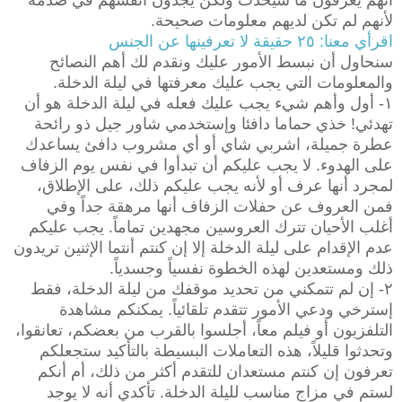
لأنهم لم تكن لديهم معلومات صحيحة.
اقرأي معنا: ٢٥ حقيقة لا تعرفينها عن الجنس
سنحاول أن نبسط الأمور عليك ونقدم لك أهم النصائح
والمعلومات التي يجب عليك معرفتها في ليلة الدخلة.
١- أول وأهم شيء يجب عليك فعله في ليلة الدخلة هو أن
تهدئي! خذي حماما دافئا وإستخدمي شاور جيل ذو رائحة
عطرة جميلة، اشربي شاي أو أي مشروب دافئ يساعدك
على الهدوء. لا يجب عليكم أن تبدأوا في نفس يوم الزفاف
لمجرد أنها عرف أو لأنه يجب عليكم ذلك، على الإطلاق،
فمن العروف عن حفلات الزفاف أنها مرهقة جداً وفي
أغلب الأحيان تترك العروسين مجهدين تماماً. يجب عليكم
عدم الإقدام على ليلة الدخلة إلا إن كنتم أنتما الإثنين تريدون
ذلك ومستعدين لهذه الخطوة نفسياً وجسدياً.
٢- إن لم تتمكني من تحديد موقفك من ليلة الدخلة، فقط
إسترخي ودعي الأمور تتقدم تلقائياً. يمكنكم مشاهدة
التلفزيون أو فيلم معاً، أجلسوا بالقرب من بعضكم، تعانقوا،
وتحدثوا قليلاً، هذه التعاملات البسيطة بالتأكيد ستجعلكم
تعرفون إن كنتم مستعدان للتقدم أكثر من ذلك، أم أنكم
لستم في مزاج مناسب لليلة الدخلة. تأكدي أنه لا يوجد