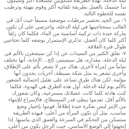
ليلة الدخلة، بهذه الطريقة ستكونين مستعدة أكثر وسيكون
بدأ جسمك بالعمل بطريقة تلقائية أكثر وقوم بتهيئة وترطيب
نفسه للخطوة التالية.
٦- من الجيد تحضير مرطبات موضعية مسبقاً حيث أنك في
الغالب ستحتاجينها في ليلة الدخلة، واحرصي على أن تكون
ماركة جيدة ذات تركيبة أساسية من الماء، فكلما كان زلقاً
أكثر كلما كان أفضل. تذكري الإستمرار بوضعه كلما تحتاجين
طوال فترة العلاقة.
٧- تقلق الكثير من السيدات عن إذا كن سيشعرن بالألم في
ليلة الدخلة، مقداره، هل سيستمر، إلخ... الإجابة، أنها تختلف
تماماً من إمرأة لأخرى. هناك من لا تشعر بألم على الإطلاق،
وأخرى تشعر به مثل شكة بسيطة، أخريات يجدون أنها
مؤلمة. لكن هناك طرق تساعد على تقليل إحتمالية الشعور
بالألم يوم ليلة الدخلة. أول هذه الطرق هي الهدوء، فكلما
كنت هادئة كلما كانت عضلاتك مسترخية، وكان شعورك
بالألم أقل. تقدموا ببطئ قدر المستطاع، فالإسراع للإنتهاء
من الإمر ليس بفكرة جيدة إطلاقاً. قوموا بإختيار وضع
مناسب، مثل أن تكون المرأة من أعلى، فبهذه الطريقة
ستتمكن من التحكم في السرعة والعمق الذي يناسبها. إذا
إتجهتوا إلى الوضع الأساسي، حيث الرجل يكون من أعلى،