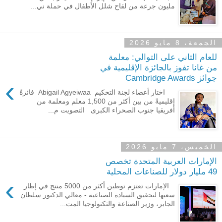
مليون جرعة من لقاح شلل الأطفال في حملة ني...
الجمعة، 8 مايو 2026
للعام الثاني على التوالي: معلمة
من غانا تفوز بالجائزة الإقليمية في
جوائز Cambridge Awards
›
اختار أعضاء لجنة التحكيم Abigail Agyeiwaa فائزةً
إقليميةً من بين أكثر من 1,500 معلم ومعلمة من
أفريقيا جنوب الصحراء الكبرى التصويت م...
الخميس، 7 مايو 2026
الإمارات العربية المتحدة تخصص
49 مليار دولار للصناعات المحلية
›
الإمارات تعتزم توطين أكثر من 5000 منتج في إطار
سعيها لتحقيق السيادة الصناعية - معالي الدكتور سلطان
الجابر، وزير الصناعة والتكنولوجيا المت...