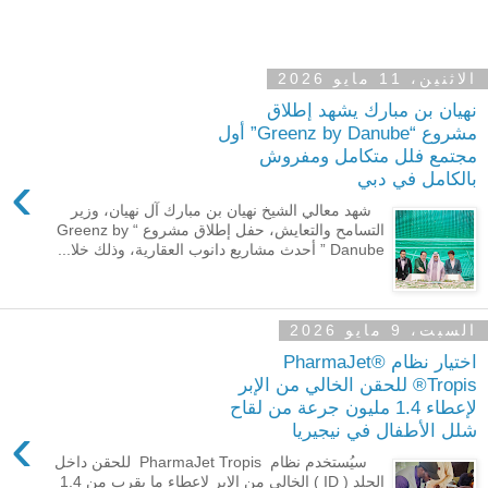
الاثنين، 11 مايو 2026
نهيان بن مبارك يشهد إطلاق
مشروع “Greenz by Danube” أول
مجتمع فلل متكامل ومفروش
›
بالكامل في دبي
شهد معالي الشيخ نهيان بن مبارك آل نهيان، وزير
التسامح والتعايش، حفل إطلاق مشروع “ Greenz by
Danube ” أحدث مشاريع دانوب العقارية، وذلك خلا...
السبت، 9 مايو 2026
اختيار نظام PharmaJet®
Tropis® للحقن الخالي من الإبر
لإعطاء 1.4 مليون جرعة من لقاح
›
شلل الأطفال في نيجيريا
سيُستخدم نظام PharmaJet Tropis للحقن داخل
الجلد ( ID ) الخالي من الإبر لإعطاء ما يقرب من 1.4